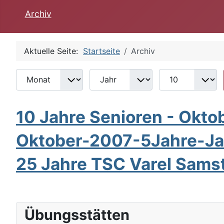
Archiv
Aktuelle Seite:
Startseite
Archiv
Monat
Jahr
Anzeige #
Filter
10 Jahre Senioren - Oktob
Oktober-2007-5Jahre-J
25 Jahre TSC Varel Sams
Übungsstätten