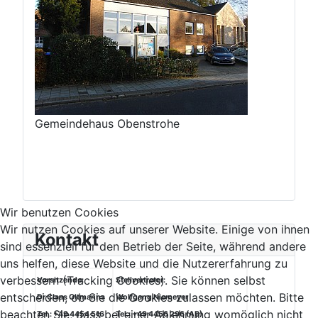
Gemeindehaus Obenstrohe
Wir benutzen Cookies
Wir nutzen Cookies auf unserer Website. Einige von ihnen
Kontakt
sind essenziell für den Betrieb der Seite, während andere
uns helfen, diese Website und die Nutzererfahrung zu
verbessern (Tracking Cookies). Sie können selbst
Vorsitzende:
Stellvertreter:
entscheiden, ob Sie die Cookies zulassen möchten. Bitte
Dr Claas Oltmanns
Wolfgang Niemeyer
beachten Sie, dass bei einer Ablehnung womöglich nicht
Tel.: +49 4454 516
Tel.: +49 4456 296 (AB)