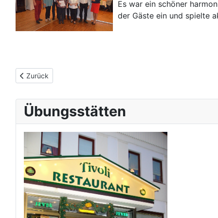
Es war ein schöner harmon
der Gäste ein und spielte 
Vorheriger Beitrag: Ehrung langjähriger Mitglieder im TSC Vare
Zurück
Übungsstätten