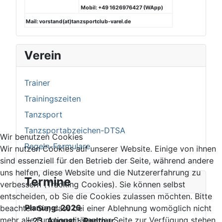
Mobil: +49 1626976427 (WApp)
Mail: vorstand(at)tanzsportclub-varel.de
Verein
Trainer
Trainingszeiten
Tanzsport
Tanzsportabzeichen-DTSA
Wir benutzen Cookies
Regeln-Formulare
Wir nutzen Cookies auf unserer Website. Einige von ihnen
sind essenziell für den Betrieb der Seite, während andere
uns helfen, diese Website und die Nutzererfahrung zu
Termine
verbessern (Tracking Cookies). Sie können selbst
entscheiden, ob Sie die Cookies zulassen möchten. Bitte
Planung: 2026
beachten Sie, dass bei einer Ablehnung womöglich nicht
mehr alle Funktionalitäten der Seite zur Verfügung stehen.
- 23. August - Radtour