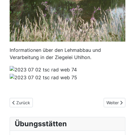
Informationen über den Lehmabbau und
Verarbeitung in der Ziegelei Uhlhon.
Vorheriger Beitrag: TSC Varel - Abschluss 2023
Nächster Beit
Zurück
Weiter
Übungsstätten